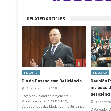
RELATED ARTICLES
INCLUSÃO
INCLUSÃO
Dia da Pessoa com Deficiência
Reunião P
inclusão 
3 de dezembro de 2019
deficiênci
Faça o download do projeto em PDF
Projeto de Lei n.º 12931/2019, do
17 de fever
Vereador Douglas Medeiros, institui e inclui
O Vereador D