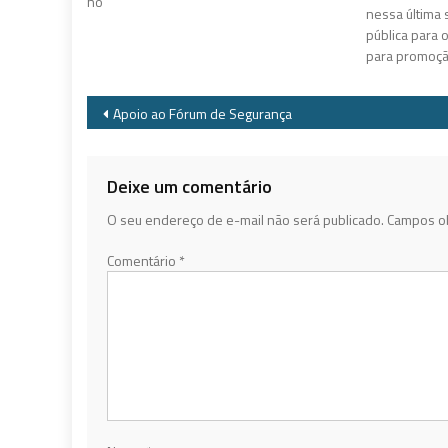
no
nessa última 
pública para o
para promoçã
Navegação
Apoio ao Fórum de Segurança
de
Post
Deixe um comentário
O seu endereço de e-mail não será publicado.
Campos ob
Comentário
*