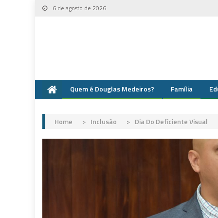
Skip
6 de agosto de 2026
to
content
Quem é Douglas Medeiros?
Família
Ed
Home
>
Inclusão
>
Dia Do Deficiente Visual