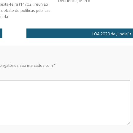
Deficiência, Marco
sexta-feira (14/02), reunião
 debate de políticas públicas
o da
LOA 2020 de Jundiaí
rigatórios são marcados com
*