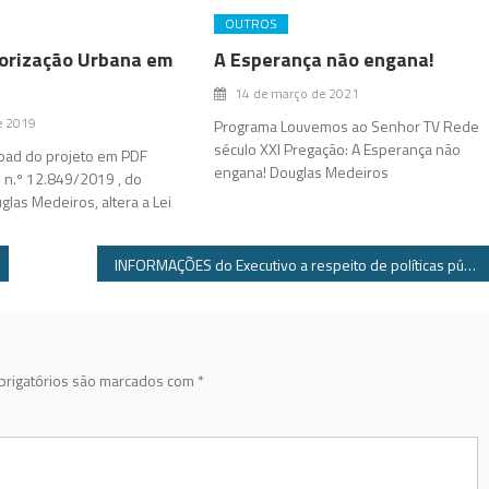
OUTROS
borização Urbana em
A Esperança não engana!
14 de março de 2021
de 2019
Programa Louvemos ao Senhor TV Rede
século XXI Pregação: A Esperança não
oad do projeto em PDF
engana! Douglas Medeiros
i n.º 12.849/2019 , do
las Medeiros, altera a Lei
INFORMAÇÕES do Executivo a respeito de políticas públicas familiares na Assessoria Municipal de Políticas de Direitos Humanos.
rigatórios são marcados com
*