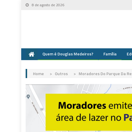
Skip
8 de agosto de 2026
to
content
Quem é Douglas Medeiros?
Família
Ed
Home
>
Outros
>
Moradores Do Parque Da Rep