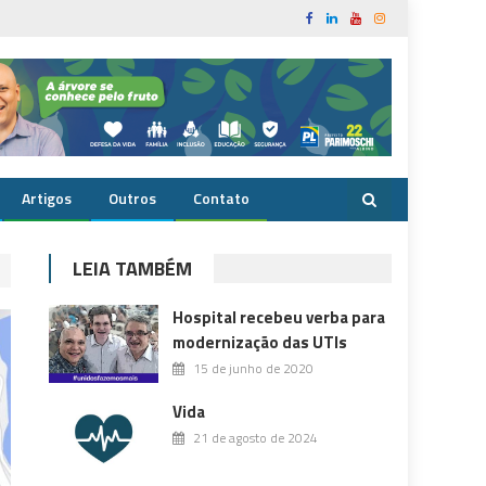
Artigos
Outros
Contato
LEIA TAMBÉM
Hospital recebeu verba para
modernização das UTIs
15 de junho de 2020
Vida
21 de agosto de 2024