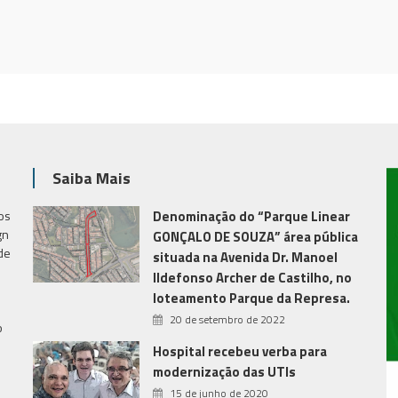
Saiba Mais
os
Denominação do “Parque Linear
gn
GONÇALO DE SOUZA” área pública
de
situada na Avenida Dr. Manoel
Ildefonso Archer de Castilho, no
loteamento Parque da Represa.
20 de setembro de 2022
o
Hospital recebeu verba para
modernização das UTIs
15 de junho de 2020