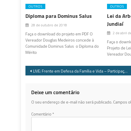
OUTROS
OUTROS
Diploma para Dominus Salus
Lei da Ar
Jundiaí
28 de outubro de 2018
2 de abril 
Faça o download do projeto em PDF O
Vereador Douglas Medeiros concede à
Faça o downl
Comunidade Dominus Salus o Diploma do
Projeto de Le
Mérito
Vereador Doug
Navegação
LIVE: Frente em Defesa da Família e Vida – Participação Especial – Dr. Ives Gandra Martins
de
Post
Deixe um comentário
O seu endereço de e-mail não será publicado.
Campos ob
Comentário
*