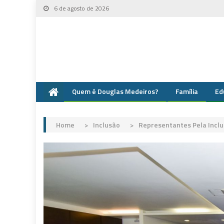
Skip
6 de agosto de 2026
to
content
Quem é Douglas Medeiros?
Família
Ed
Home
>
Inclusão
>
Representantes Pela Inc