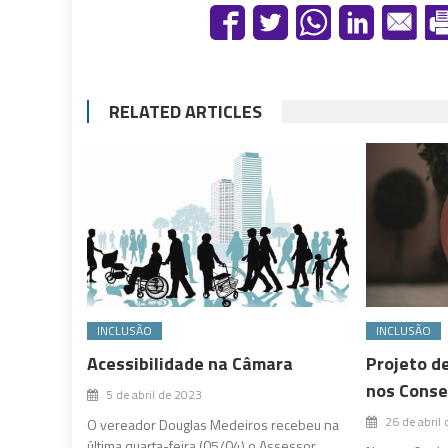
RELATED ARTICLES
INCLUSÃO
INCLUSÃO
Acessibilidade na Câmara
Projeto d
nos Conse
5 de abril de 2023
26 de abril
O vereador Douglas Medeiros recebeu na
última quarta-feira (05/04) o Assessor