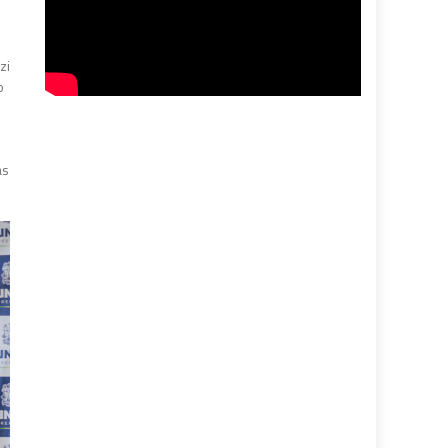
zi
o
as