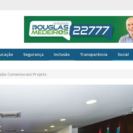
ucação
Segurança
Inclusão
Transparência
Social
lusão Comemoram Projeto