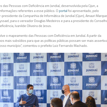
das Pessoas com Deficiência em Jundiaí, desenvolvida pela Cijun, a
e informações referentes a esse público. O
portal
foi apresentado, pelo
-presidente da Companhia de Informática de Jundiaí (Cijun), Amauri Marque
aryssael, para o vereador Douglas Medeiros e para a presidente do Conselh
iciência, Ivanilde Oliveira de Jesus.
lve o mapeamento das Pessoas com Deficiência em Jundiaí. A partir da
os mais subsídios para que as políticas públicas possam ser mais assertiv
osso município”, comentou o prefeito Luiz Fernando Machado.