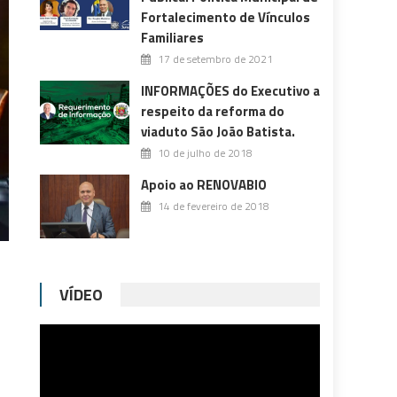
Fortalecimento de Vínculos
Familiares
17 de setembro de 2021
INFORMAÇÕES do Executivo a
respeito da reforma do
viaduto São João Batista.
10 de julho de 2018
Apoio ao RENOVABIO
14 de fevereiro de 2018
VÍDEO