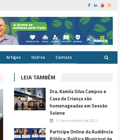
Artigos
Outros
Contato
LEIA TAMBÉM
Dra. Kamila Silva Campos e
Casa da Criança são
homenageadas em Sessão
Solene
11 de novembro de 2021
Participe Online da Audiência
Pública: Política Municipal de