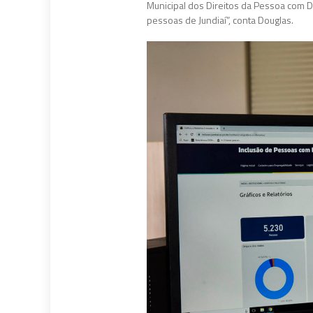
Municipal dos Direitos da Pessoa com Def
pessoas de Jundiaí”, conta Douglas.