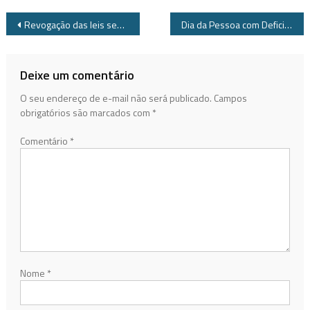
Navegação
Revogação das leis sem eficácia em Jundiaí – 8ª Legislatura (1977-1983)
Dia da Pessoa com Deficiência
de
Post
Deixe um comentário
O seu endereço de e-mail não será publicado.
Campos
obrigatórios são marcados com
*
Comentário
*
Nome
*